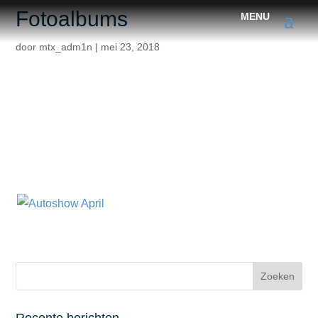
Fotoalbums
door
mtx_adm1n
|
mei 23, 2018