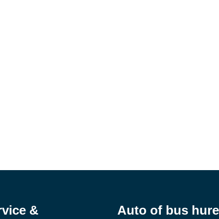
rvice &
Auto of bus hur