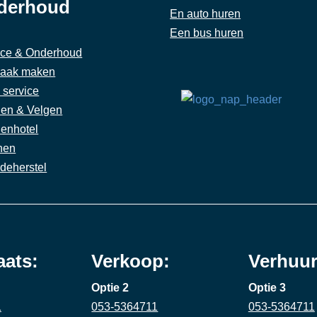
derhoud
En auto huren
Een bus huren
ice & Onderhoud
raak maken
 service
en & Velgen
enhotel
jnen
deherstel
aats:
Verkoop:
Verhuur
Optie 2
Optie 3
1
053-5364711
053-5364711