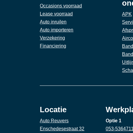
on
Occasions voorraad
Lease voorraad
APK
Auto inruilen
Serv
Auto importeren
Afsp
Verzekering
Airco
Financiering
Band
Band
Uitli
Scha
Locatie
Werkpl
Auto Reuvers
Optie 1
Enschedesestraat 32
053-536471