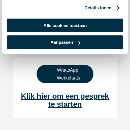
WhatsApp
Details tonen
Verkoop
Klik hier om een gesprek
Alle cookies toestaan
te starten
Aanpassen
WhatsApp
Werkplaats
Klik hier om een gesprek
te starten