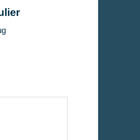
lier
ug