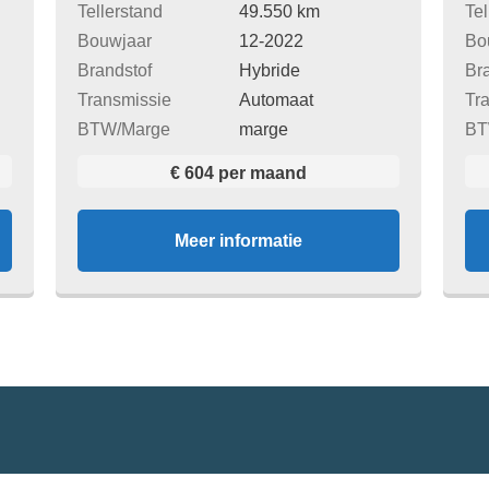
Tellerstand
49.550 km
Tel
Bouwjaar
12-2022
Bo
Brandstof
Hybride
Br
Transmissie
Automaat
Tr
BTW/Marge
marge
BT
€ 604 per maand
Meer informatie