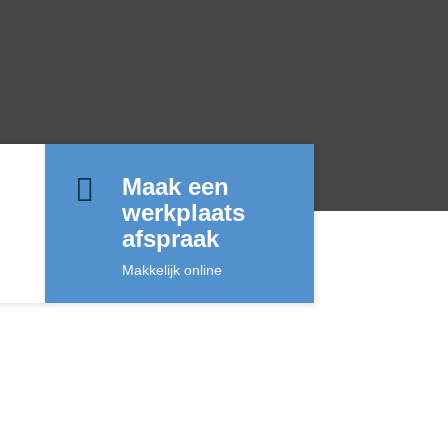

Maak een
werkplaats
afspraak
Makkelijk online