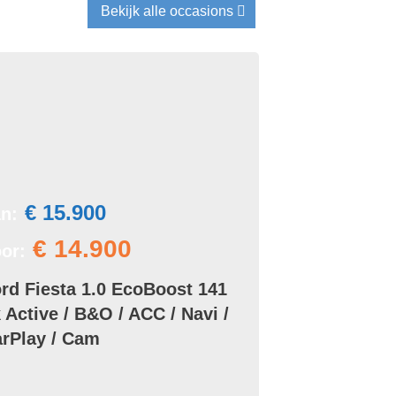
Bekijk alle occasions
€ 15.900
n:
€ 14.900
or:
rd Fiesta 1.0 EcoBoost 141
 Active / B&O / ACC / Navi /
rPlay / Cam