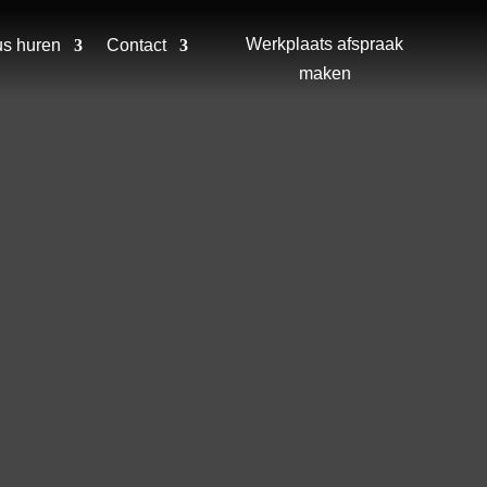
Werkplaats afspraak
us huren
Contact
maken