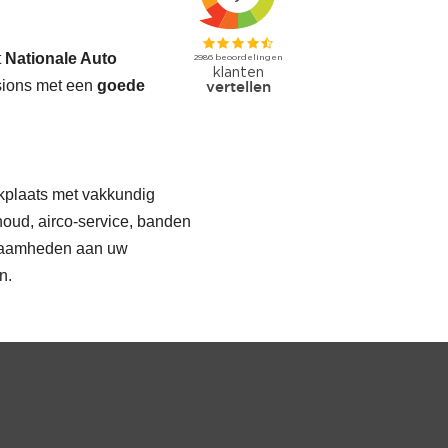
t
Nationale Auto
sions met een
goede
kplaats met vakkundig
houd, airco-service, banden
kzaamheden aan uw
n.