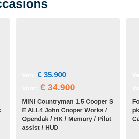
ccasions
€ 35.900
Van:
Va
€ 34.900
Voor:
Vo
MINI Countryman 1.5 Cooper S
Fo
k
E ALL4 John Cooper Works /
pk
Opendak / HK / Memory / Pilot
Ca
assist / HUD