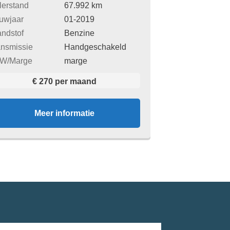
lerstand
67.992 km
uwjaar
01-2019
andstof
Benzine
ansmissie
Handgeschakeld
W/Marge
marge
€ 270 per maand
Meer informatie