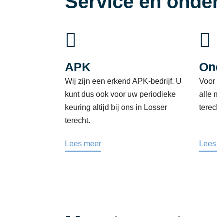
Service en onde


APK
On
Wij zijn een erkend APK-bedrijf. U
Voor
kunt dus ook voor uw periodieke
alle 
keuring altijd bij ons in Losser
terec
terecht.
Lees meer
Lees