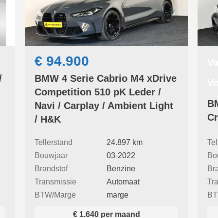
€ 94.900
Va
/
BMW 4 Serie Cabrio M4 xDrive
Vo
Competition 510 pK Leder /
BM
Navi / Carplay / Ambient Light
Cr
/ H&K
Tellerstand
24.897 km
Tel
Bouwjaar
03-2022
Bo
Brandstof
Benzine
Br
Transmissie
Automaat
Tr
BTW/Marge
marge
BT
€ 1.640 per maand