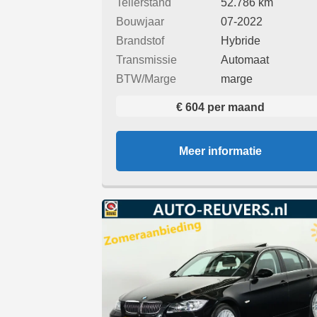
Tellerstand
52.786 km
Bouwjaar
07-2022
Brandstof
Hybride
Transmissie
Automaat
BTW/Marge
marge
€ 604 per maand
Meer informatie