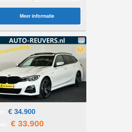
Meer informatie
€ 34.900
n:
€ 33.900
or: