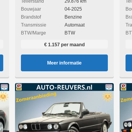
Tellerstand
29.876 km
Tel
Bouwjaar
04-2025
Bo
Brandstof
Benzine
Br
Transmissie
Automaat
Tr
BTW/Marge
BTW
BT
€ 1.157 per maand
Meer informatie