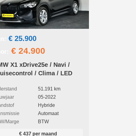
€ 25.900
n:
€ 24.900
or:
W X1 xDrive25e / Navi /
uisecontrol / Clima / LED
lerstand
51.191 km
uwjaar
05-2022
andstof
Hybride
ansmissie
Automaat
W/Marge
BTW
€ 437 per maand