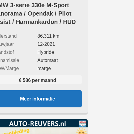
W 3-serie 330e M-Sport
norama / Opendak / Pilot
sist / Harmankardon / HUD
lerstand
86.311 km
uwjaar
12-2021
andstof
Hybride
ansmissie
Automaat
W/Marge
marge
€ 586 per maand
Meer informatie