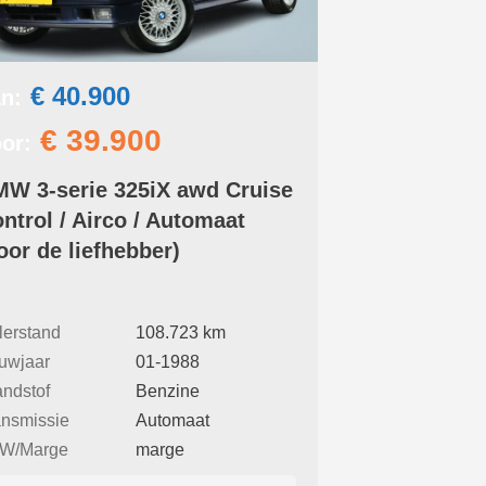
€ 40.900
n:
€ 39.900
or:
W 3-serie 325iX awd Cruise
ntrol / Airco / Automaat
oor de liefhebber)
lerstand
108.723 km
uwjaar
01-1988
andstof
Benzine
ansmissie
Automaat
W/Marge
marge