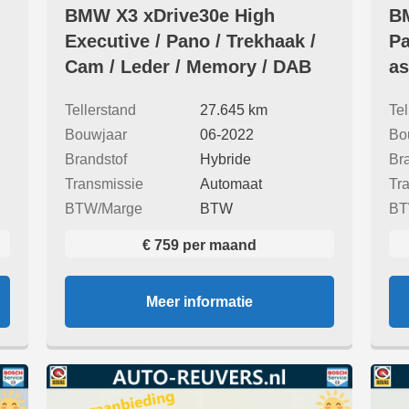
BMW X3 xDrive30e High
BM
Executive / Pano / Trekhaak /
Pa
Cam / Leder / Memory / DAB
as
Tellerstand
27.645 km
Tel
Bouwjaar
06-2022
Bo
Brandstof
Hybride
Br
Transmissie
Automaat
Tr
BTW/Marge
BTW
BT
€ 759 per maand
Meer informatie