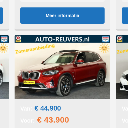
Meer informatie
€ 44.900
Van:
Va
€ 43.900
Voor:
Vo