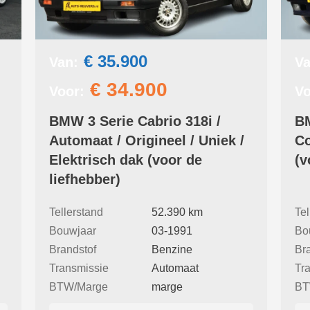
€ 35.900
Van:
Va
€ 34.900
Voor:
Vo
BMW 3 Serie Cabrio 318i /
BM
Automaat / Origineel / Uniek /
Co
Elektrisch dak (voor de
(v
liefhebber)
Tellerstand
52.390 km
Tel
Bouwjaar
03-1991
Bo
Brandstof
Benzine
Br
Transmissie
Automaat
Tr
BTW/Marge
marge
BT