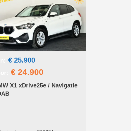
€ 25.900
n:
€ 24.900
or:
W X1 xDrive25e / Navigatie
DAB