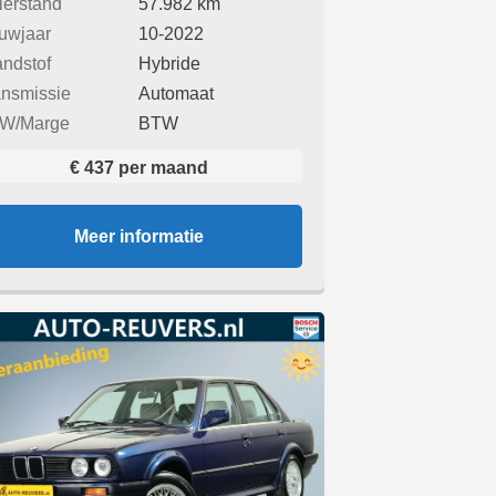
lerstand
57.982 km
uwjaar
10-2022
andstof
Hybride
ansmissie
Automaat
W/Marge
BTW
€ 437 per maand
Meer informatie