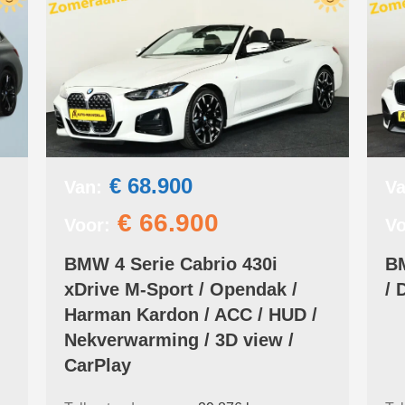
€ 68.900
Van:
Va
€ 66.900
Voor:
Vo
BMW 4 Serie Cabrio 430i
BM
xDrive M-Sport / Opendak /
/ 
Harman Kardon / ACC / HUD /
Nekverwarming / 3D view /
CarPlay